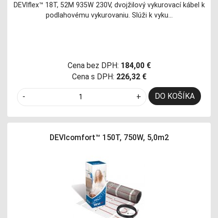
DEVIflex™ 18T, 52M 935W 230V, dvojžilový vykurovací kábel k
podlahovému vykurovaniu. Slúži k vyku…
Cena bez DPH:
184,00 €
Cena s DPH:
226,32 €
DO KOŠÍKA
-
+
DEVIcomfort™ 150T, 750W, 5,0m2