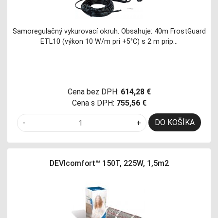
Samoregulačný vykurovací okruh. Obsahuje: 40m FrostGuard
ETL10 (výkon 10 W/m pri +5°C) s 2 m prip…
Cena bez DPH:
614,28 €
Cena s DPH:
755,56 €
DO KOŠÍKA
-
+
DEVIcomfort™ 150T, 225W, 1,5m2