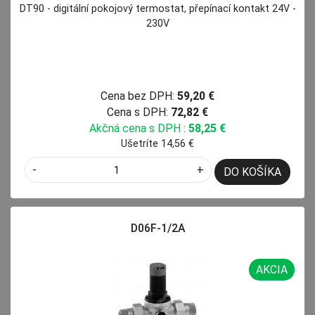
DT90 - digitální pokojový termostat, přepínací kontakt 24V -
230V
Cena bez DPH:
59,20 €
Cena s DPH:
72,82 €
Akčná cena s DPH :
58,25 €
Ušetríte 14,56 €
-
+
DO KOŠÍKA
D06F-1/2A
AKCIA