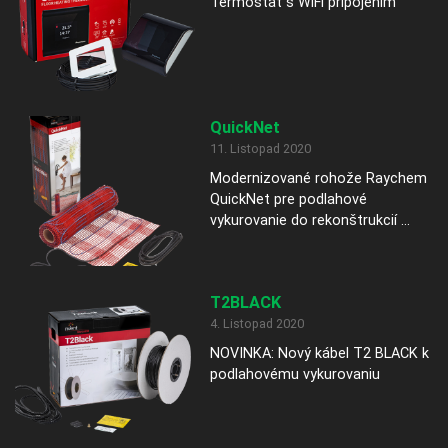
Termostat s WiFi pripojením
QuickNet
11. Listopad 2020
Modernizované rohože Raychem
QuickNet pre podlahové
vykurovanie do rekonštrukcií ...
T2BLACK
4. Listopad 2020
NOVINKA: Nový kábel T2 BLACK k
podlahovému vykurovaniu