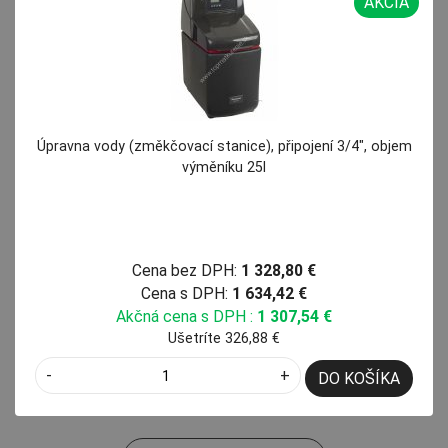
AKCIA
Úpravna vody (změkčovací stanice), připojení 3/4", objem
výměníku 25l
Cena bez DPH:
1 328,80 €
Cena s DPH:
1 634,42 €
Akčná cena s DPH :
1 307,54 €
Ušetríte 326,88 €
-
+
DO KOŠÍKA