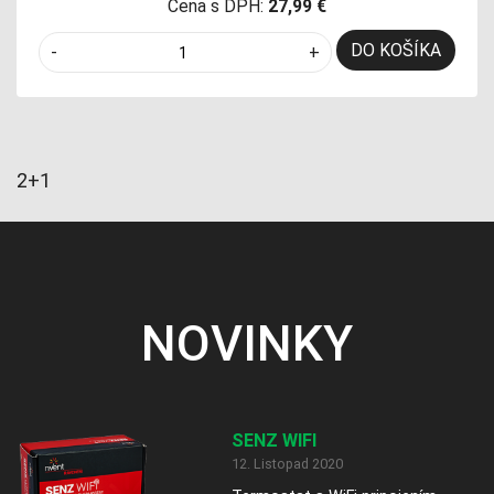
Cena s DPH:
27,99 €
DO KOŠÍKA
-
+
2+1
NOVINKY
SENZ WIFI
12. Listopad 2020