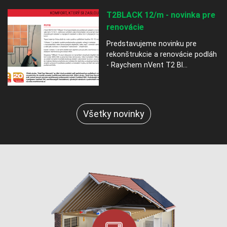
T2BLACK 12/m - novinka pre
renovácie
Predstavujeme novinku pre
rekonštrukcie a renovácie podláh
- Raychem nVent T2 Bl...
Všetky novinky