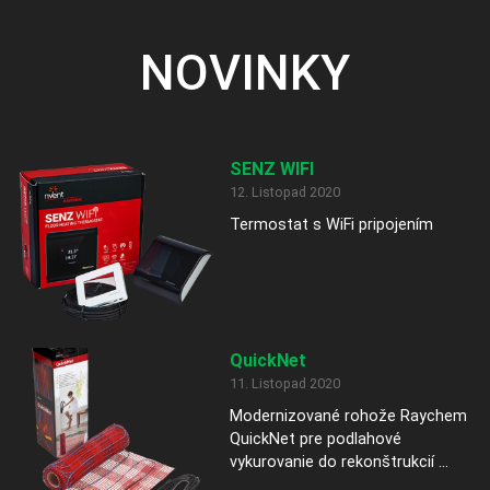
NOVINKY
SENZ WIFI
12. Listopad 2020
Termostat s WiFi pripojením
QuickNet
11. Listopad 2020
Modernizované rohože Raychem
QuickNet pre podlahové
vykurovanie do rekonštrukcií ...