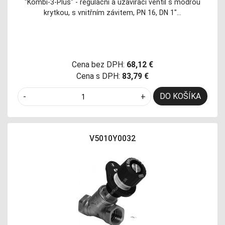
"Kombi-3-Plus" - regulační a uzavírací ventil s modrou
krytkou, s vnitřním závitem, PN 16, DN 1"…
Cena bez DPH:
68,12 €
Cena s DPH:
83,79 €
DO KOŠÍKA
-
+
V5010Y0032