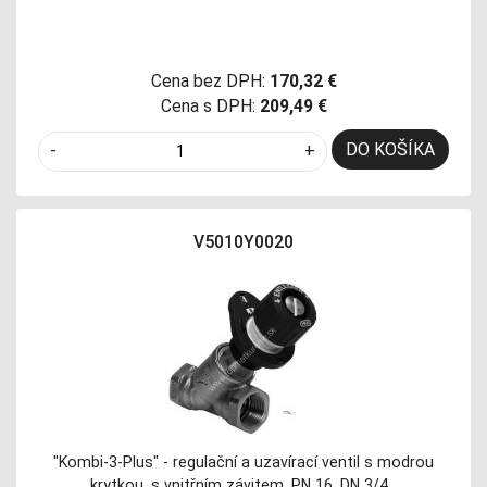
Cena bez DPH:
170,32 €
Cena s DPH:
209,49 €
DO KOŠÍKA
-
+
V5010Y0020
"Kombi-3-Plus" - regulační a uzavírací ventil s modrou
krytkou, s vnitřním závitem, PN 16, DN 3/4…