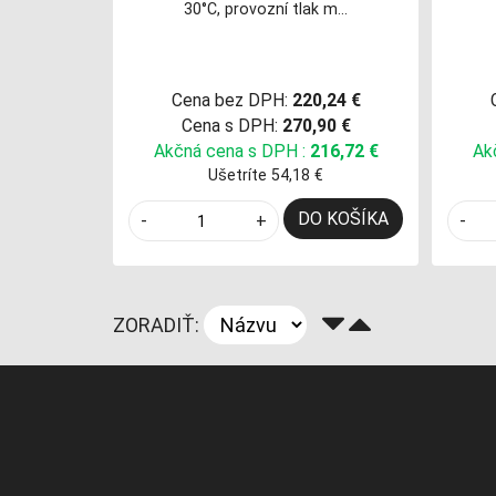
30°C, provozní tlak m…
Cena bez DPH:
220,24 €
Cena s DPH:
270,90 €
Akčná cena s DPH :
216,72 €
Ak
Ušetríte 54,18 €
DO KOŠÍKA
-
+
-
ZORADIŤ: