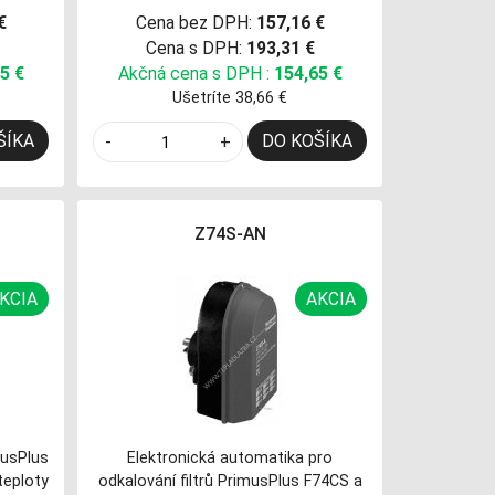
€
Cena bez DPH:
157,16 €
Cena s DPH:
193,31 €
5 €
Akčná cena s DPH :
154,65 €
Ušetríte 38,66 €
ŠÍKA
DO KOŠÍKA
-
+
Z74S-AN
KCIA
AKCIA
musPlus
Elektronická automatika pro
teploty
odkalování filtrů PrimusPlus F74CS a