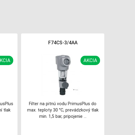
F74CS-3/4AA
KCIA
AKCIA
musPlus
Filter na pitnú vodu PrimusPlus do
í tlak
max. teploty 30 °C, prevádzkový tlak
min. 1,5 bar, pripojenie …