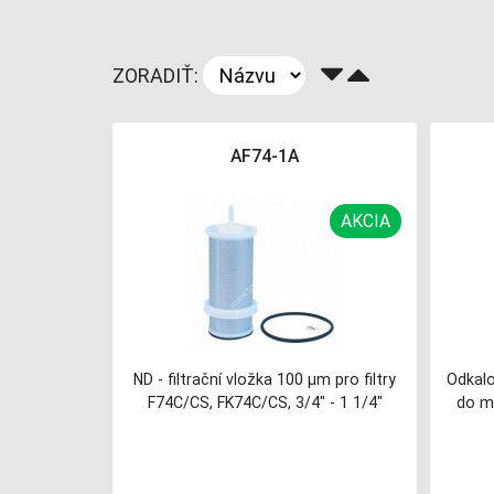
ZORADIŤ:
AF74-1A
AKCIA
ND - filtrační vložka 100 µm pro filtry
Odkalo
F74C/CS, FK74C/CS, 3/4" - 1 1/4"
do ma