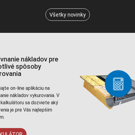
Všetky novinky
vnanie nákladov pre
otlivé spôsoby
rovania
ajte on-line aplikáciu na
anie nákladov vykurovania. V
kalkulátoru sa dozviete aký
renia je pre Vás najlepším
ím.
KULÁTOR