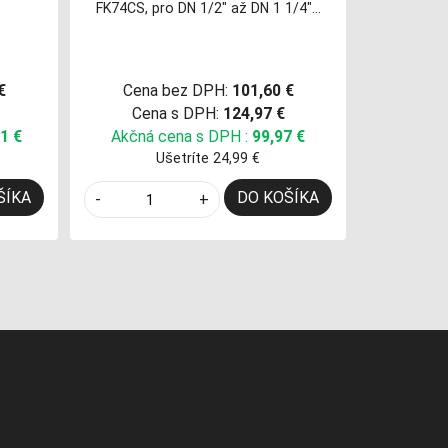
FK74CS, pro DN 1/2" až DN 1 1/4"…
€
Cena bez DPH:
101,60 €
Cena s DPH:
124,97 €
1 €
Akčná cena s DPH :
99,97 €
Ušetríte 24,99 €
ŠÍKA
DO KOŠÍKA
-
+