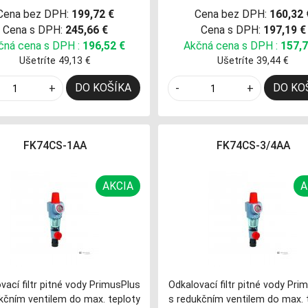
Cena bez DPH:
199,72 €
Cena bez DPH:
160,32 
Cena s DPH:
245,66 €
Cena s DPH:
197,19 €
čná cena s DPH :
196,52 €
Akčná cena s DPH :
157,7
Ušetríte 49,13 €
Ušetríte 39,44 €
DO KOŠÍKA
DO KO
+
-
+
FK74CS-1AA
FK74CS-3/4AA
AKCIA
A
vací filtr pitné vody PrimusPlus
Odkalovací filtr pitné vody Pri
kčním ventilem do max. teploty
s redukčním ventilem do max. 