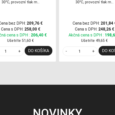
30°C, provozní tlak m…
30°C, provozní tlak m…
Cena bez DPH:
209,76 €
Cena bez DPH:
201,84 
Cena s DPH:
258,00 €
Cena s DPH:
248,26 €
čná cena s DPH :
206,40 €
Akčná cena s DPH :
198,6
Ušetríte 51,60 €
Ušetríte 49,65 €
DO KOŠÍKA
DO KO
+
-
+
NOVINKY