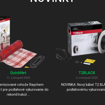
QuickNet
T2BLACK
11. Listopad 2020
4. Listopad 2020
ernizované rohože Raychem
NOVINKA: Nový kábel T2 BL
t pre podlahové vykurovanie do
podlahovému vykurovani
rekonštrukcií ...