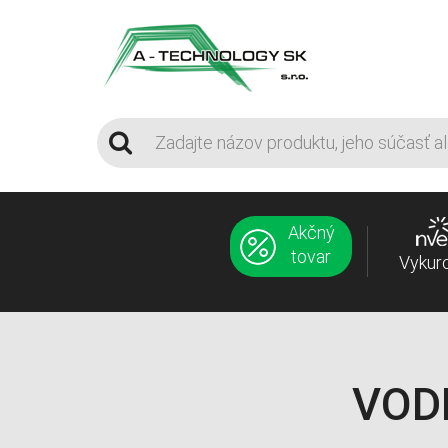
Akčný
tovar
Vykur
VOD