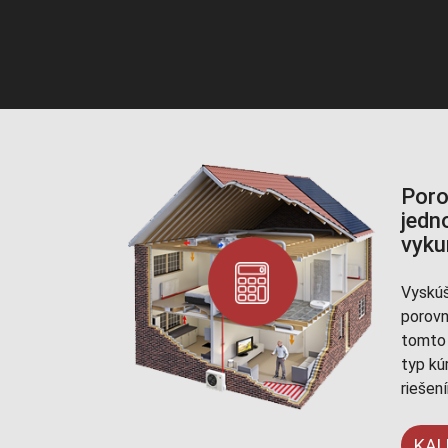
Poro
jedn
vyku
Vyskúš
porovn
tomto 
typ kú
riešen
KAL