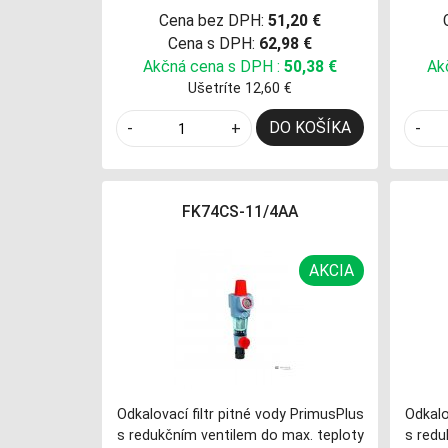
Cena bez DPH:
51,20 €
Cena s DPH:
62,98 €
Akčná cena s DPH :
50,38 €
Ak
Ušetríte 12,60 €
DO KOŠÍKA
-
+
-
FK74CS-11/4AA
AKCIA
Odkalovací filtr pitné vody PrimusPlus
Odkalo
s redukčním ventilem do max. teploty
s redu