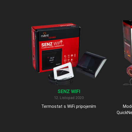
SENZ WIFI
12. Listopad 2020
Termostat s WiFi pripojením
Mod
QuickNe