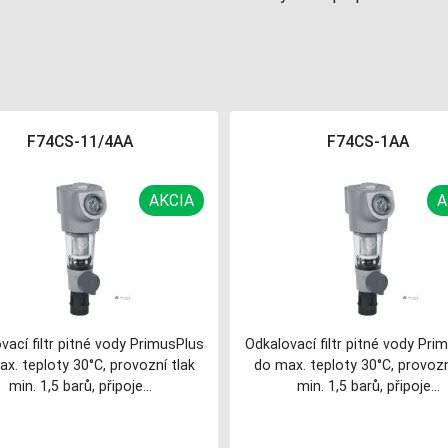
F74CS-11/4AA
F74CS-1AA
AKCIA
A
vací filtr pitné vody PrimusPlus
Odkalovací filtr pitné vody Pri
x. teploty 30°C, provozní tlak
do max. teploty 30°C, provozn
min. 1,5 barů, připoje…
min. 1,5 barů, připoje…