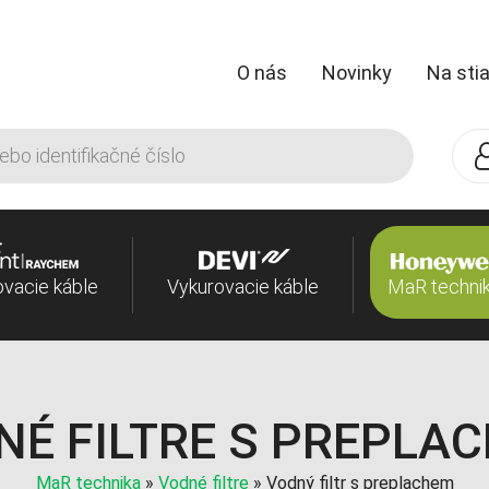
O nás
Novinky
Na sti
ovacie káble
Vykurovacie káble
MaR techni
NÉ FILTRE S PREPLA
MaR technika
»
Vodné filtre
»
Vodný filtr s preplachem