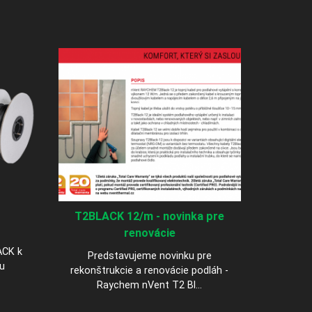
T2BLACK 12/m - novinka pre
renovácie
ACK k
Predstavujeme novinku pre
u
rekonštrukcie a renovácie podláh -
Raychem nVent T2 Bl...