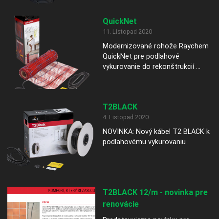
QuickNet
11. Listopad 2020
Modernizované rohože Raychem
QuickNet pre podlahové
vykurovanie do rekonštrukcií ...
T2BLACK
4. Listopad 2020
NOVINKA: Nový kábel T2 BLACK k
podlahovému vykurovaniu
T2BLACK 12/m - novinka pre
renovácie