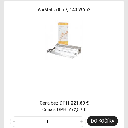
AluMat 5,0 m², 140 W/m2
Cena bez DPH:
221,60 €
Cena s DPH:
272,57 €
DO KOŠÍKA
-
+