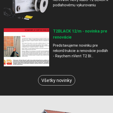
podlahovému vykurovaniu
T2BLACK 12/m - novinka pre
renovácie
Predstavujeme novinku pre
rekonštrukcie a renovácie podláh
- Raychem nVent T2 Bl...
Všetky novinky