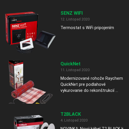
SENZ WIFI
12. Listopad 2020
Termostat s WiFi pripojením
QuickNet
11. Listopad 2020
Modernizované rohože Raychem
QuickNet pre podlahové
vykurovanie do rekonštrukcií ...
T2BLACK
4. Listopad 2020
NOVINKA: Nový kábel T2 BLACK k