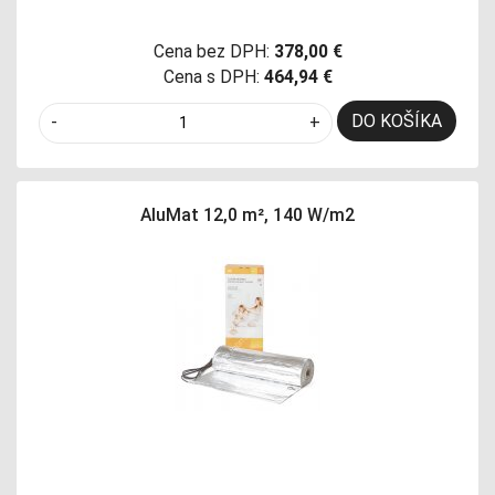
Cena bez DPH:
378,00 €
Cena s DPH:
464,94 €
DO KOŠÍKA
-
+
AluMat 12,0 m², 140 W/m2