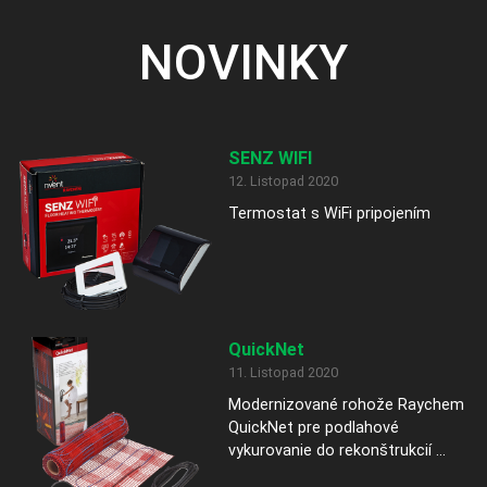
NOVINKY
SENZ WIFI
12. Listopad 2020
Termostat s WiFi pripojením
QuickNet
11. Listopad 2020
Modernizované rohože Raychem
QuickNet pre podlahové
vykurovanie do rekonštrukcií ...