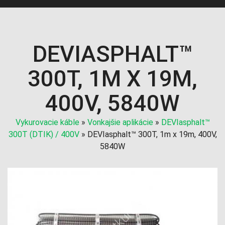
DEVIASPHALT™
300T, 1M X 19M,
400V, 5840W
Vykurovacie káble
»
Vonkajšie aplikácie
»
DEVIasphalt™
300T (DTIK) / 400V
»
DEVIasphalt™ 300T, 1m x 19m, 400V,
5840W