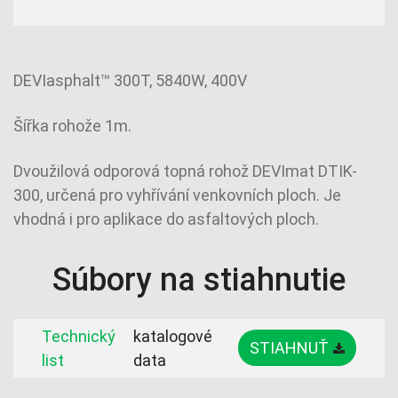
DEVIasphalt™ 300T, 5840W, 400V
Šířka rohože 1m.
Dvoužilová odporová topná rohož DEVImat DTIK-
300, určená pro vyhřívání venkovních ploch. Je
vhodná i pro aplikace do asfaltových ploch.
Súbory na stiahnutie
Technický
katalogové
STIAHNUŤ
list
data