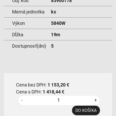
Obj. kód
83900178
Merná jednotka
ks
Výkon
5840W
Dĺžka
19m
Dostupnosť(dni)
5
Cena bez DPH:
1 153,20 €
Cena s DPH:
1 418,44 €
-
+
DO KOŠÍKA