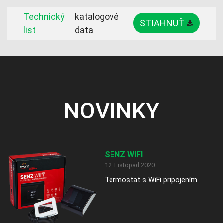
Technický
katalogové
STIAHNUŤ
list
data
NOVINKY
SENZ WIFI
12. Listopad 2020
Termostat s WiFi pripojením