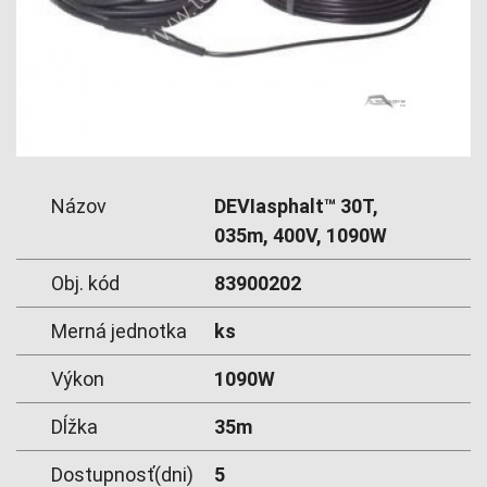
Názov
DEVIasphalt™ 30T,
035m, 400V, 1090W
Obj. kód
83900202
Merná jednotka
ks
Výkon
1090W
Dĺžka
35m
Dostupnosť(dni)
5