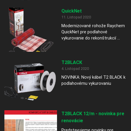
QuickNet
11. Listopad 2020
Modernizované rohože Raychem
QuickNet pre podlahové
vykurovanie do rekonštrukcií ...
T2BLACK
4. Listopad 2020
NOVINKA: Nový kábel T2 BLACK k
podlahovému vykurovaniu
T2BLACK 12/m - novinka pre
renovácie
Predstavujeme novinku pre