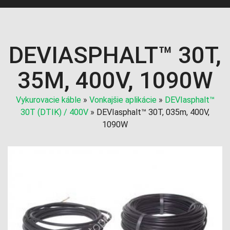
DEVIASPHALT™ 30T,
35M, 400V, 1090W
Vykurovacie káble
»
Vonkajšie aplikácie
»
DEVIasphalt™
30T (DTIK) / 400V
»
DEVIasphalt™ 30T, 035m, 400V,
1090W